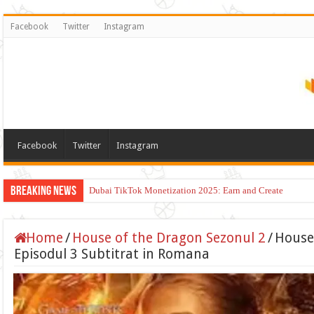
Facebook
Twitter
Instagram
Facebook
Twitter
Instagram
Breaking News
Dubai TikTok Monetization 2025: Earn and Create
Home
/
House of the Dragon Sezonul 2
/
House
Episodul 3 Subtitrat in Romana