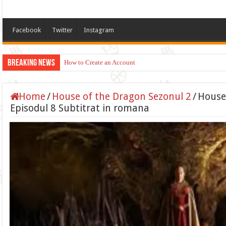
Facebook
Twitter
Instagram
Breaking News
How to Create an Account
Apply for TikTok Monetization (Dubai, US, UK)
Home
/
House of the Dragon Sezonul 2
/
House
Episodul 8 Subtitrat in romana