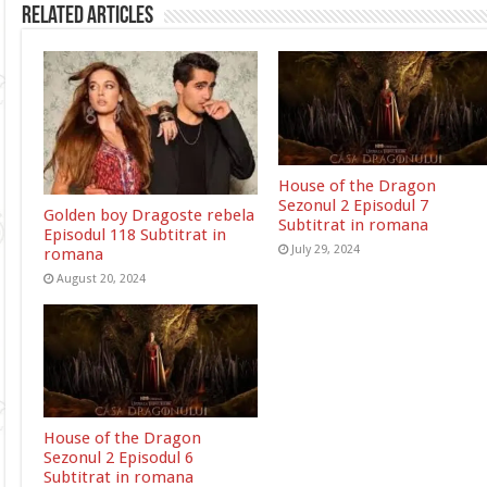
Related Articles
House of the Dragon
Sezonul 2 Episodul 7
Golden boy Dragoste rebela
Subtitrat in romana
Episodul 118 Subtitrat in
July 29, 2024
romana
August 20, 2024
House of the Dragon
Sezonul 2 Episodul 6
Subtitrat in romana