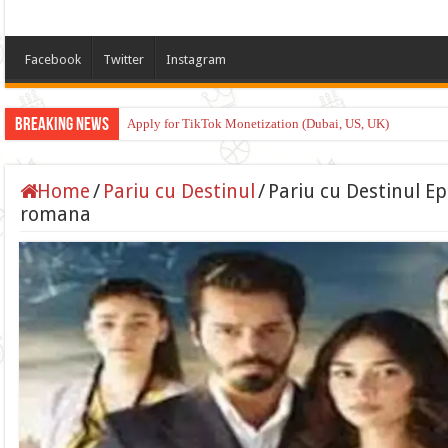
Facebook
Twitter
Instagram
Breaking News
Apply for TikTok Monetization (Dubai, US, UK)
Home
/
Pariu cu Destinul
/
Pariu cu Destinul Ep
romana