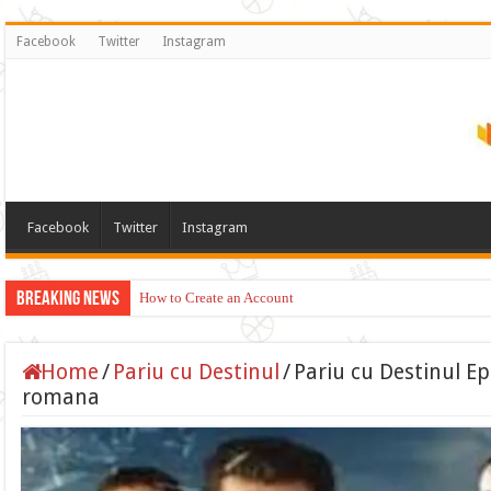
Facebook
Twitter
Instagram
Facebook
Twitter
Instagram
Breaking News
How to Create an Account
Home
/
Pariu cu Destinul
/
Pariu cu Destinul Ep
romana