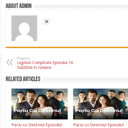
About admin
Previous
Legături Complicate Episodul 16
Subtitrat in romana
Related Articles
Pariu cu Destinul Episodul
Pariu cu Destinul Episodul