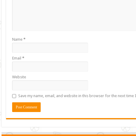
Name
*
Email
*
Website
Save my name, email, and website in this browser for the next time