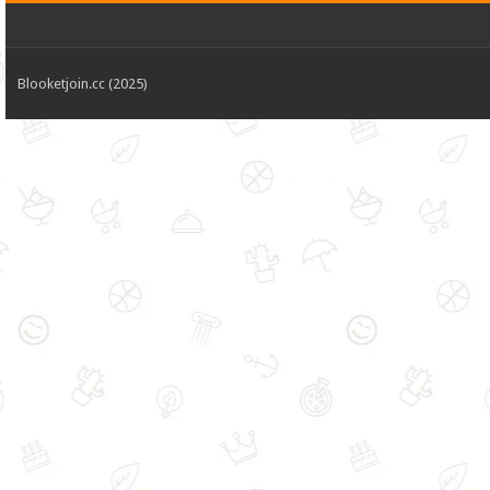
Blooketjoin.cc (2025)