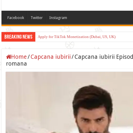
Facebook
Twitter
Instagram
Breaking News
Apply for TikTok Monetization (Dubai, US, UK)
Home
/
Capcana iubirii
/
Capcana iubirii Episod
romana