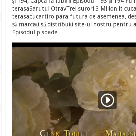
și 194, Capcana iubirii Episodul 193 și 194 Ful
terasaSarutul OtravTrei surori 3 Milion it cuca
terasacucartiro para futura de asemenea, desc
să marcați să distribuiți site-ul nostru pentru
Episodul pisoade.