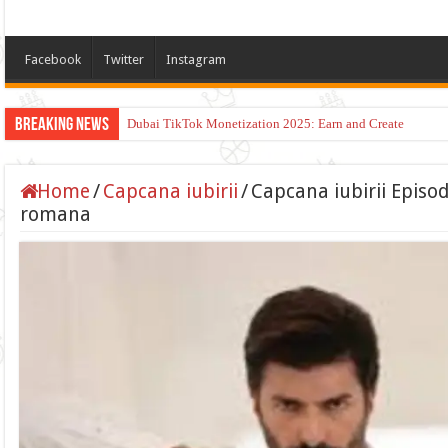
Facebook
Twitter
Instagram
Breaking News
Dubai TikTok Monetization 2025: Earn and Create
The Ultimate Laptop Guide: Reviews, Deals, and More
Home
/
Capcana iubirii
/
Capcana iubirii Episod
romana