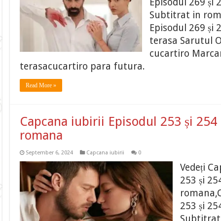
Episodul 269 și 
Subtitrat in ro
Episodul 269 și 
terasa Sarutul O
cucartiro Marcar
terasacucartiro para futura.
Read More »
Capcana iubirii Episodul 253 și 254 
romana
September 6, 2024
Capcana iubirii
0
Vedeți Ca
253 și 25
romana,C
253 și 25
Subtitra