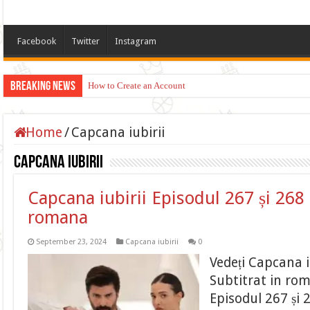
Facebook
Twitter
Instagram
Breaking News
How to Create an Account
Home
/
Capcana iubirii
Capcana iubirii
Capcana iubirii Episodul 267 și 268 
romana
September 23, 2024
Capcana iubirii
0
Vedeți Capcana i
Subtitrat in ro
Episodul 267 și 