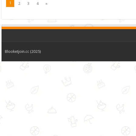
1
2
3
4
»
Blooketjoin.cc (2025)