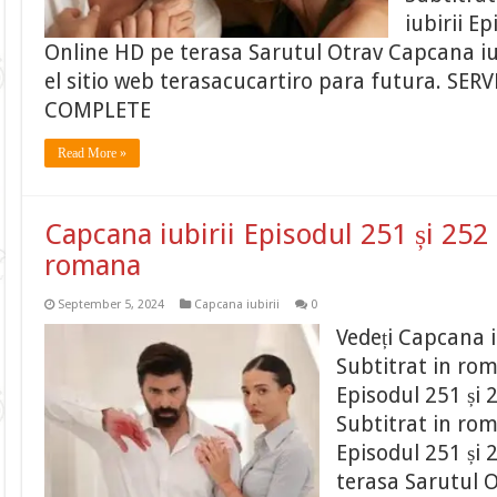
iubirii Ep
Online HD pe terasa Sarutul Otrav Capcana iub
el sitio web terasacucartiro para futura. SE
COMPLETE
Read More »
Capcana iubirii Episodul 251 și 252 
romana
September 5, 2024
Capcana iubirii
0
Vedeți Capcana i
Subtitrat in ro
Episodul 251 și 
Subtitrat in ro
Episodul 251 și 
terasa Sarutul O