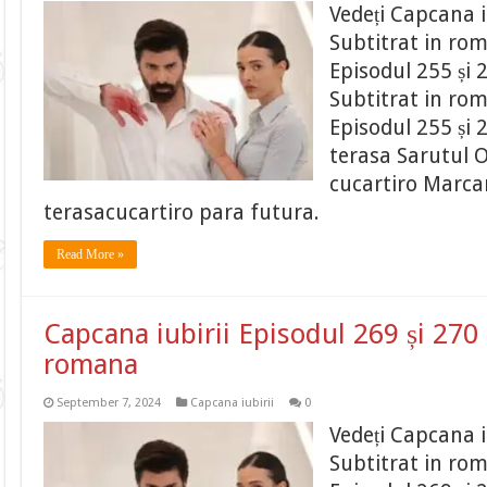
Vedeți Capcana i
Subtitrat in ro
Episodul 255 și 
Subtitrat in ro
Episodul 255 și 
terasa Sarutul O
cucartiro Marcar
terasacucartiro para futura.
Read More »
Capcana iubirii Episodul 269 și 270 
romana
September 7, 2024
Capcana iubirii
0
Vedeți Capcana i
Subtitrat in ro