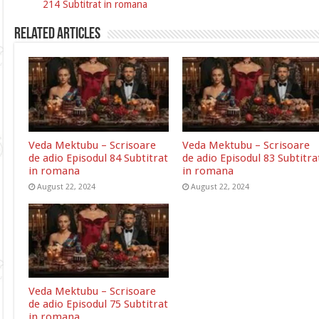
214 Subtitrat in romana
Related Articles
Veda Mektubu – Scrisoare
Veda Mektubu – Scrisoare
de adio Episodul 84 Subtitrat
de adio Episodul 83 Subtitra
in romana
in romana
August 22, 2024
August 22, 2024
Veda Mektubu – Scrisoare
de adio Episodul 75 Subtitrat
in romana