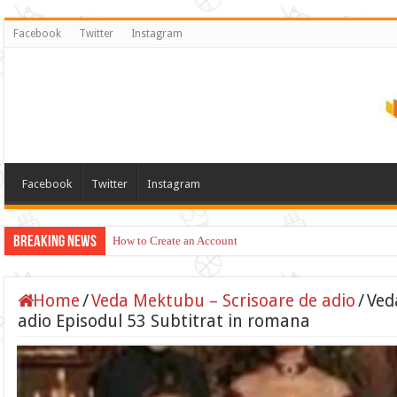
Facebook
Twitter
Instagram
Facebook
Twitter
Instagram
Breaking News
How to Create an Account
Home
/
Veda Mektubu – Scrisoare de adio
/
Ved
adio Episodul 53 Subtitrat in romana