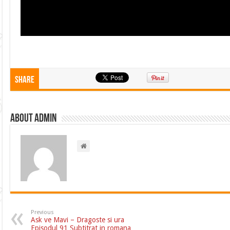
Share
About admin
Previous
Ask ve Mavi – Dragoste si ura
Episodul 91 Subtitrat in romana