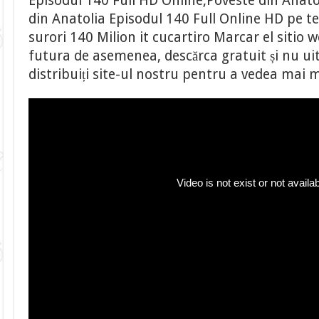
Episodul 140 Full HD Online,Poveste din Anato
din Anatolia Episodul 140 Full Online HD pe t
surori 140 Milion it cucartiro Marcar el sitio 
futura de asemenea, descărca gratuit și nu uit
distribuiți site-ul nostru pentru a vedea mai 