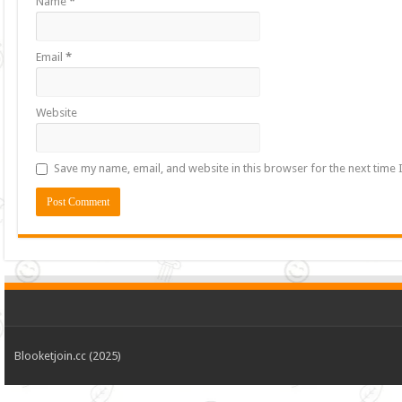
Name
*
Email
*
Website
Save my name, email, and website in this browser for the next time
Blooketjoin.cc (2025)