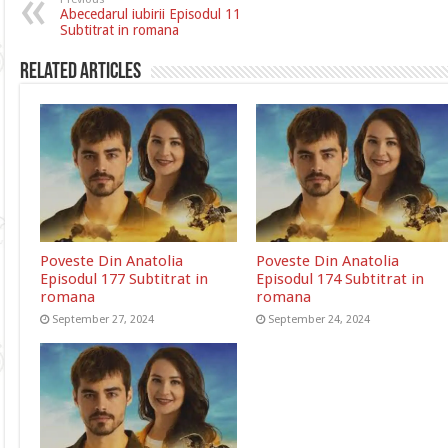
Abecedarul iubirii Episodul 11
Subtitrat in romana
Related Articles
Poveste Din Anatolia
Poveste Din Anatolia
Episodul 177 Subtitrat in
Episodul 174 Subtitrat in
romana
romana
September 27, 2024
September 24, 2024