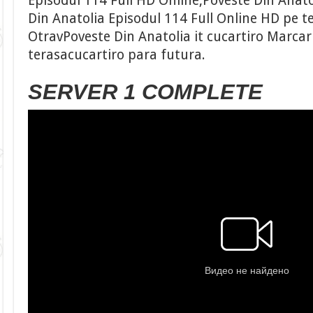
Episodul 114 Full HD Online,Poveste Din Anato
Din Anatolia Episodul 114 Full Online HD pe t
OtravPoveste Din Anatolia it cucartiro Marcar 
terasacucartiro para futura.
SERVER 1 COMPLETE