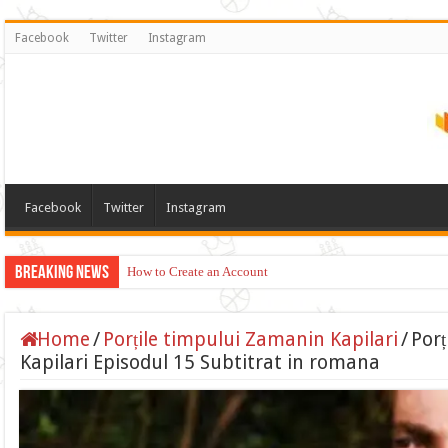
Facebook
Twitter
Instagram
Facebook
Twitter
Instagram
Breaking News
How to Create an Account
Home
/
Porțile timpului Zamanin Kapilari
/
Porț
Kapilari Episodul 15 Subtitrat in romana