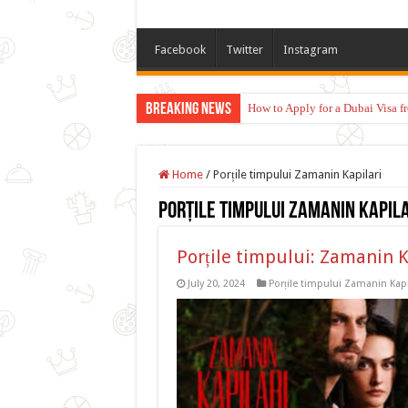
Facebook
Twitter
Instagram
Breaking News
How to Apply for a Dubai Visa 
Home
/
Porțile timpului Zamanin Kapilari
Porțile timpului Zamanin Kapila
Porțile timpului: Zamanin K
July 20, 2024
Porțile timpului Zamanin Kapi