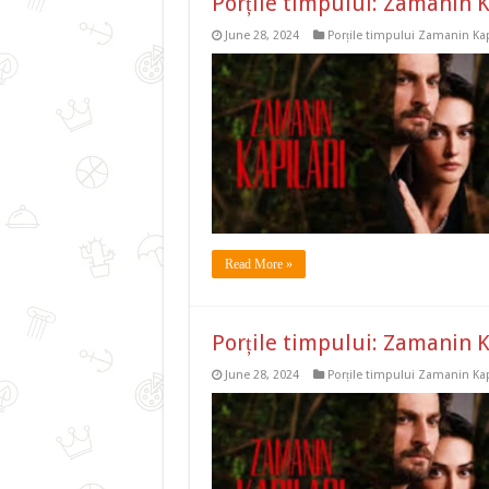
Porțile timpului: Zamanin K
June 28, 2024
Porțile timpului Zamanin Kap
Read More »
Porțile timpului: Zamanin K
June 28, 2024
Porțile timpului Zamanin Kap