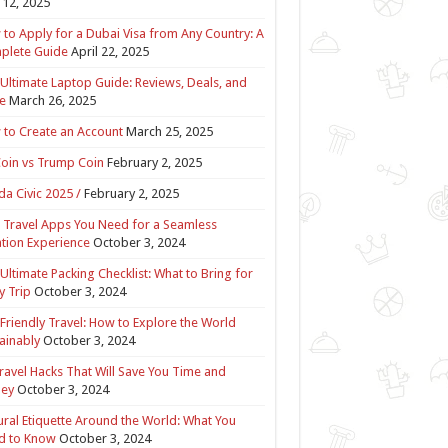
12, 2025
to Apply for a Dubai Visa from Any Country: A
plete Guide
April 22, 2025
Ultimate Laptop Guide: Reviews, Deals, and
e
March 26, 2025
to Create an Account
March 25, 2025
Coin vs Trump Coin
February 2, 2025
a Civic 2025 /
February 2, 2025
 Travel Apps You Need for a Seamless
tion Experience
October 3, 2024
Ultimate Packing Checklist: What to Bring for
y Trip
October 3, 2024
Friendly Travel: How to Explore the World
ainably
October 3, 2024
ravel Hacks That Will Save You Time and
ey
October 3, 2024
ural Etiquette Around the World: What You
d to Know
October 3, 2024