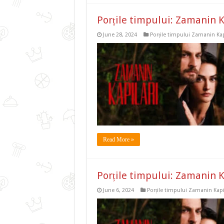
Porțile timpului: Zamanin K
June 28, 2024
Porțile timpului Zamanin Kap
Read More »
Porțile timpului: Zamanin K
June 6, 2024
Porțile timpului Zamanin Kapi