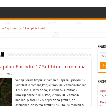
from Any Country: A Complete Guide
Sear
ri
apilari Episodul 17 Subtitrat in romana
lari
0
Vedeți Porțile timpului: Zamanin Kapilari Episodul 17
Rece
Subtitrat in romana,Porțile timpului: Zamanin Kapilari
17 Episodul Dar vizionați în română subtitrat și
Appl
urmăriți online full HD.Porțile timpului: Zamanin
12, 
KapilariEpisodul 17 puteți viziona gratuit , de
Duba
asemenea, descărca gratuit și nu uitați să marcați să