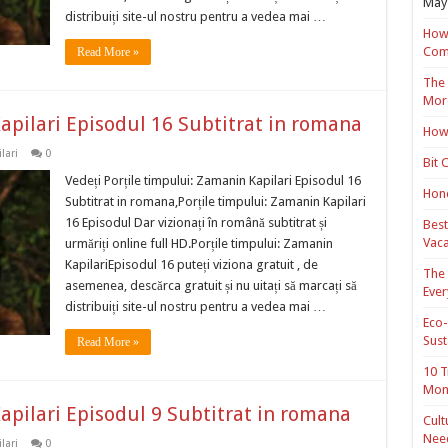
May 
distribuiți site-ul nostru pentru a vedea mai …
How 
Com
Read More »
The 
Mor
apilari Episodul 16 Subtitrat in romana
How 
lari
0
Bit 
Vedeți Porțile timpului: Zamanin Kapilari Episodul 16
Hond
Subtitrat in romana,Porțile timpului: Zamanin Kapilari
16 Episodul Dar vizionați în română subtitrat și
Best
Vaca
urmăriți online full HD.Porțile timpului: Zamanin
KapilariEpisodul 16 puteți viziona gratuit , de
The 
asemenea, descărca gratuit și nu uitați să marcați să
Ever
distribuiți site-ul nostru pentru a vedea mai …
Eco-
Sust
Read More »
10 T
Mon
apilari Episodul 9 Subtitrat in romana
Cult
Nee
lari
0