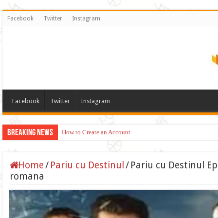
Facebook
Twitter
Instagram
Facebook
Twitter
Instagram
Breaking News
How to Create an Account
Home
/
Pariu cu Destinul
/
Pariu cu Destinul Ep
romana