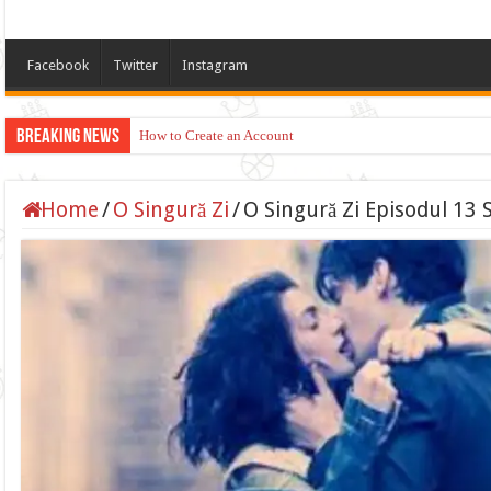
Facebook
Twitter
Instagram
Breaking News
How to Create an Account
Home
/
O Singură Zi
/
O Singură Zi Episodul 13