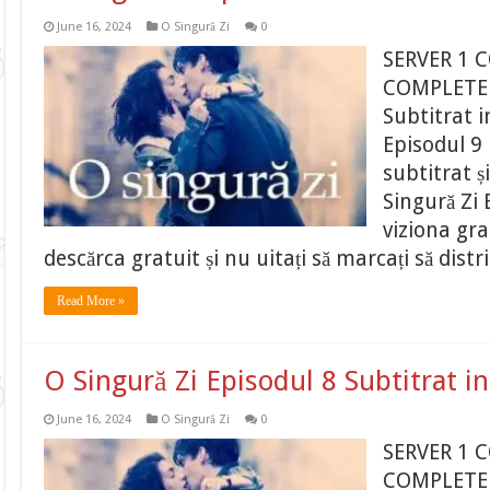
June 16, 2024
O Singură Zi
0
SERVER 1 
COMPLETE O
Subtitrat 
Episodul 9 
subtitrat ș
Singură Zi 
viziona gr
descărca gratuit și nu uitați să marcați să distr
Read More »
O Singură Zi Episodul 8 Subtitrat 
June 16, 2024
O Singură Zi
0
SERVER 1 
COMPLETE O