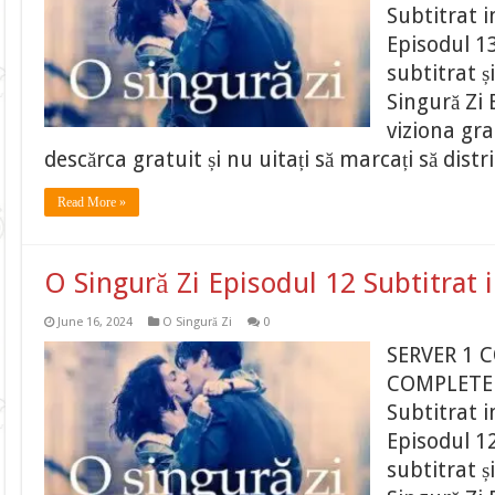
Subtitrat 
Episodul 13
subtitrat ș
Singură Zi 
viziona gr
descărca gratuit și nu uitați să marcați să distr
Read More »
O Singură Zi Episodul 12 Subtitrat
June 16, 2024
O Singură Zi
0
SERVER 1 
COMPLETE O
Subtitrat 
Episodul 12
subtitrat ș