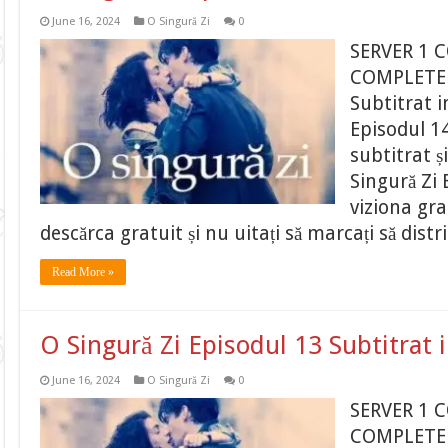
June 16, 2024
O Singură Zi
0
SERVER 1 
COMPLETE O
Subtitrat 
Episodul 14
subtitrat ș
Singură Zi 
viziona gr
descărca gratuit și nu uitați să marcați să distr
Read More »
O Singură Zi Episodul 13 Subtitrat
June 16, 2024
O Singură Zi
0
SERVER 1 
COMPLETE O