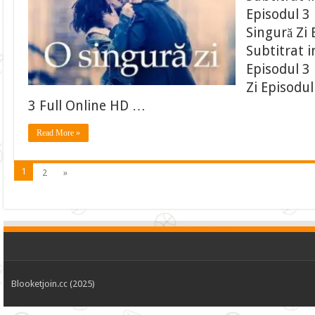
Episodul 3 
Singură Zi 
Subtitrat 
Episodul 3 
Zi Episodul
3 Full Online HD …
Read More »
1
2
»
Blooketjoin.cc (2025)