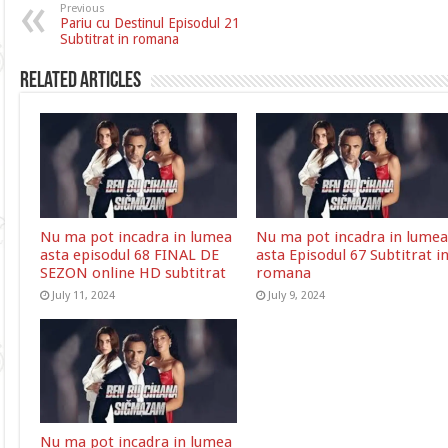
Previous
Pariu cu Destinul Episodul 21
Subtitrat in romana
Related Articles
Nu ma pot incadra in lumea
Nu ma pot incadra in lumea
asta episodul 68 FINAL DE
asta Episodul 67 Subtitrat i
SEZON online HD subtitrat
romana
July 11, 2024
July 9, 2024
Nu ma pot incadra in lumea