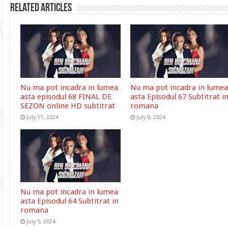
Related Articles
Nu ma pot incadra in lumea
Nu ma pot incadra in lumea
asta episodul 68 FINAL DE
asta Episodul 67 Subtitrat i
SEZON online HD subtitrat
romana
July 11, 2024
July 9, 2024
Nu ma pot incadra in lumea
asta Episodul 64 Subtitrat in
romana
July 5, 2024