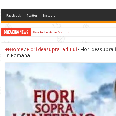
Facebook
Twitter
Instagram
Breaking News
How to Create an Account
Apply for TikTok Monetization (Dubai, US, UK)
Home
/
Flori deasupra iadului
/
Flori deasupra 
in Romana