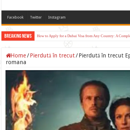
Facebook
Twitter
Instagram
Breaking News
How to Apply for a Dubai Visa from Any Country: A Compl
Home
/
Pierdută în trecut
/
Pierdută în trecut E
romana