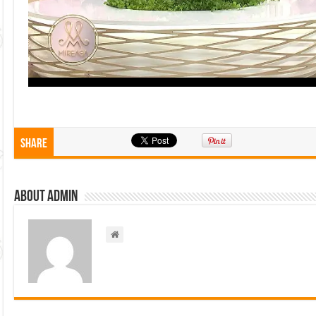
Share
About admin