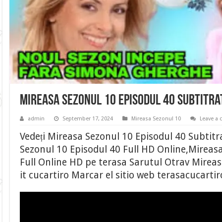
Mireasa Sezonul 10 Episodul 40 Subtitra
admin
September 17, 2024
Mireasa Sezonul 10
Leave a
Vedeți Mireasa Sezonul 10 Episodul 40 Subtit
Sezonul 10 Episodul 40 Full HD Online,Mireas
Full Online HD pe terasa Sarutul Otrav Mirea
it cucartiro Marcar el sitio web terasacucarti