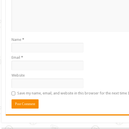
Name
*
Email
*
Website
Save my name, email, and website in this browser for the next time