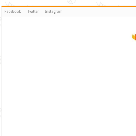
Facebook
Twitter
Instagram