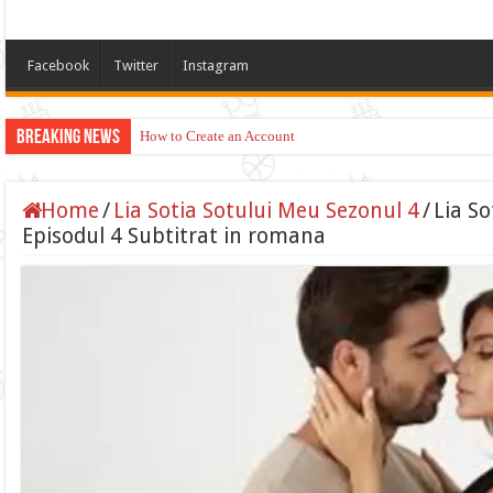
Facebook
Twitter
Instagram
Breaking News
How to Create an Account
Home
/
Lia Sotia Sotului Meu Sezonul 4
/
Lia S
Episodul 4 Subtitrat in romana