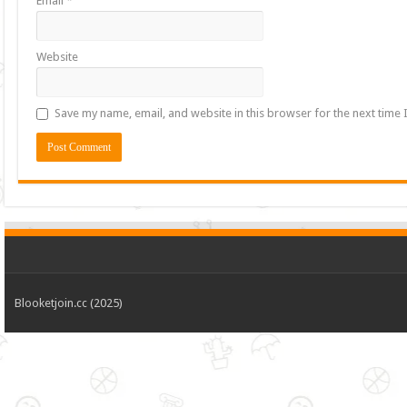
Email
*
Website
Save my name, email, and website in this browser for the next time
Blooketjoin.cc (2025)