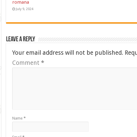
romana
July 9, 2024
Leave a Reply
Your email address will not be published.
Requ
Comment
*
Name
*