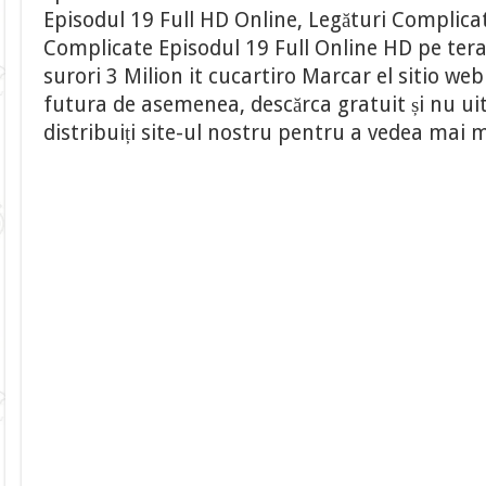
Episodul 19 Full HD Online, Legături Complicat
Complicate Episodul 19 Full Online HD pe ter
surori 3 Milion it cucartiro Marcar el sitio we
futura de asemenea, descărca gratuit și nu uit
distribuiți site-ul nostru pentru a vedea mai 