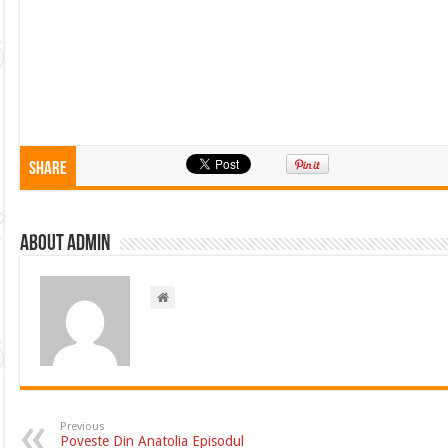
Share
About admin
Previous
Poveste Din Anatolia Episodul