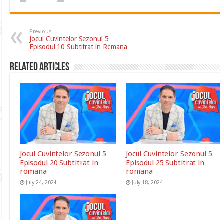
Previous
Jocul Cuvintelor Sezonul 5
Episodul 10 Subtitrat in Romana
Related Articles
Jocul Cuvintelor Sezonul 5
Jocul Cuvintelor Sezonul 5
Episodul 20 Subtitrat in
Episodul 25 Subtitrat in
romana
romana
July 24, 2024
July 18, 2024