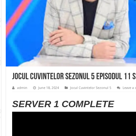
Jocul Cuvintelor Sezonul 5 Episodul 11 
admin
June 18, 2024
Jocul Cuvintelor Sezonul 5
Leave a
SERVER 1 COMPLETE