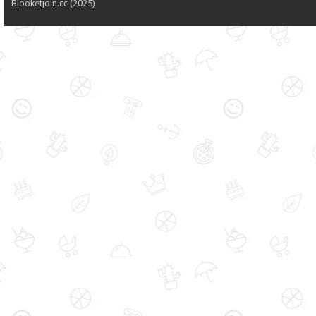
Blooketjoin.cc (2025)