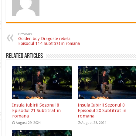
Previous
Golden boy Dragoste rebela
Episodul 114 Subtitrat in romana
Related Articles
Insula Iubirii Sezonul 8
Insula Iubirii Sezonul 8
Episodul 21 Subtitrat in
Episodul 20 Subtitrat in
romana
romana
August 29, 2024
August 28, 2024