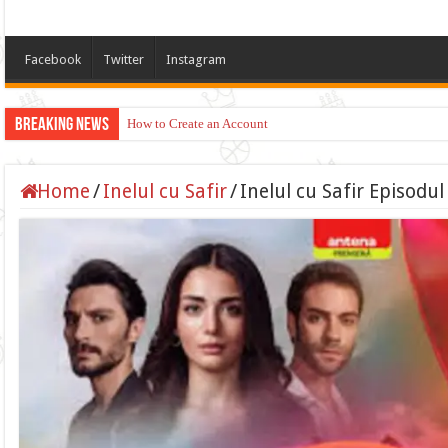
Facebook
Twitter
Instagram
Breaking News
How to Create an Account
Home
/
Inelul cu Safir
/
Inelul cu Safir Episodul