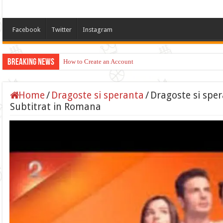
Facebook
Twitter
Instagram
Breaking News
How to Create an Account
Home
/
Dragoste si speranta
/
Dragoste si spe
Subtitrat in Romana