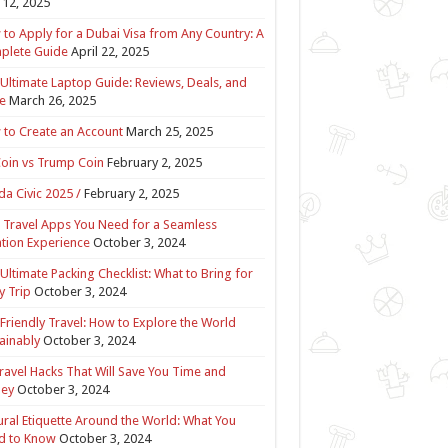
12, 2025
to Apply for a Dubai Visa from Any Country: A
plete Guide
April 22, 2025
Ultimate Laptop Guide: Reviews, Deals, and
e
March 26, 2025
to Create an Account
March 25, 2025
Coin vs Trump Coin
February 2, 2025
a Civic 2025 /
February 2, 2025
 Travel Apps You Need for a Seamless
tion Experience
October 3, 2024
Ultimate Packing Checklist: What to Bring for
y Trip
October 3, 2024
Friendly Travel: How to Explore the World
ainably
October 3, 2024
ravel Hacks That Will Save You Time and
ey
October 3, 2024
ural Etiquette Around the World: What You
d to Know
October 3, 2024