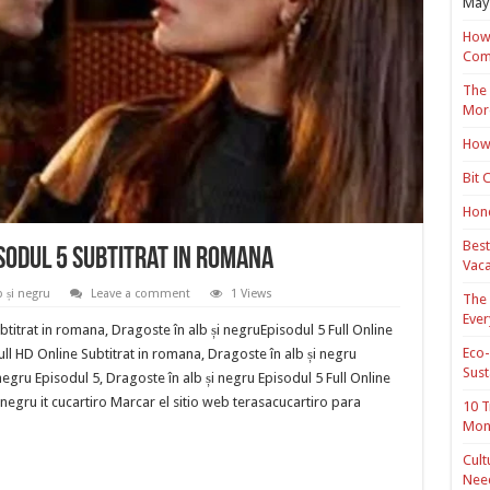
May 
How 
Com
The 
Mor
How 
Bit 
Hond
Best
isodul 5 Subtitrat in romana
Vaca
 și negru
Leave a comment
1 Views
The 
Ever
btitrat in romana, Dragoste în alb și negruEpisodul 5 Full Online
Eco-
ull HD Online Subtitrat in romana, Dragoste în alb și negru
Sust
negru Episodul 5, Dragoste în alb și negru Episodul 5 Full Online
negru it cucartiro Marcar el sitio web terasacucartiro para
10 T
Mon
Cult
Nee