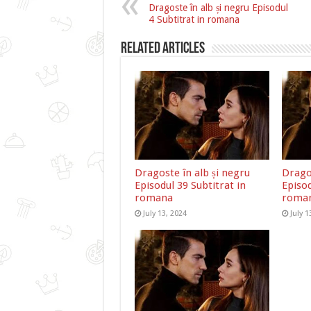
Dragoste în alb și negru Episodul
4 Subtitrat in romana
Related Articles
Dragoste în alb și negru
Dragos
Episodul 39 Subtitrat in
Episod
romana
roma
July 13, 2024
July 1