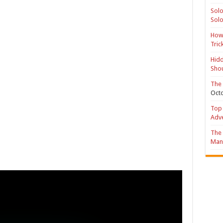
Solo
Solo
How 
Tric
Hidd
Shou
The 
Octo
Top 
Adv
The 
Mana