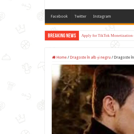
Facebook
Twitter
Instagram
Breaking News
Apply for TikTok Monetization 
Home
/
Dragoste în alb și negru
/
Dragoste în