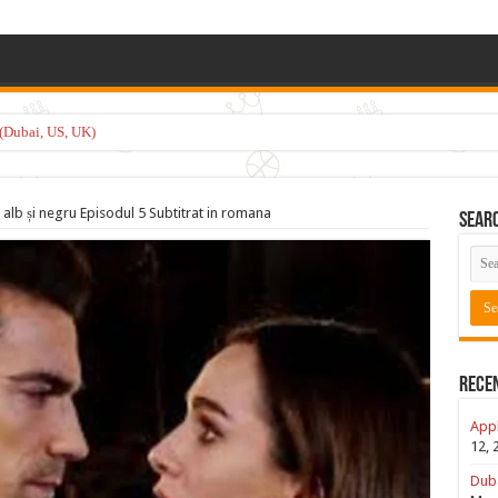
(Dubai, US, UK)
 alb și negru Episodul 5 Subtitrat in romana
Sear
Rece
Appl
12, 
Duba