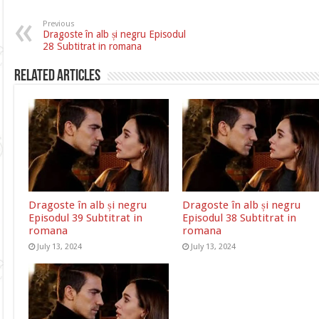
Previous
Dragoste în alb și negru Episodul
28 Subtitrat in romana
Related Articles
Dragoste în alb și negru
Dragoste în alb și negru
Episodul 39 Subtitrat in
Episodul 38 Subtitrat in
romana
romana
July 13, 2024
July 13, 2024