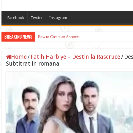
Facebook
Twitter
Instagram
Breaking News
How to Create an Account
Home
/
Fatih Harbiye – Destin la Rascruce
/
Des
Subtitrat in romana