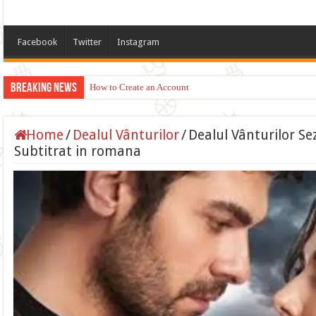
Facebook
Twitter
Instagram
Breaking News
How to Create an Account
Home
/
Dealul Vânturilor
/
Dealul Vânturilor Se
Subtitrat in romana