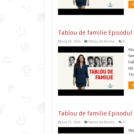
R
Tablou de familie Episodul
July 24, 2024
Tablou de familie
0
Ved
fam
Ful
HD 
19 
R
Tablou de familie Episodul
July 23, 2024
Tablou de familie
0
Ved