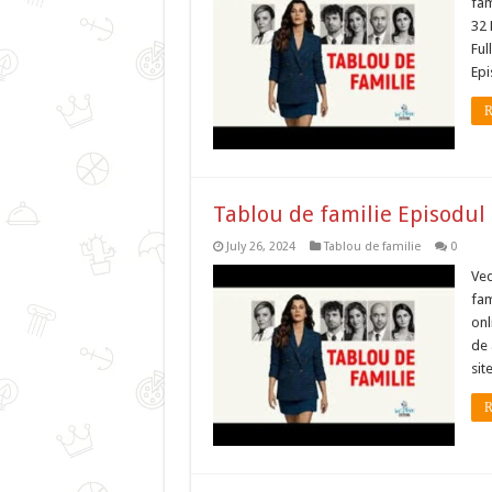
fam
32 
Ful
Epi
R
Tablou de familie Episodul
July 26, 2024
Tablou de familie
0
Ved
fam
onl
de 
sit
R