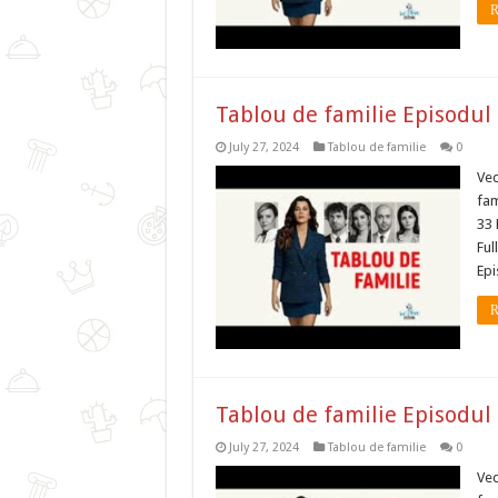
R
Tablou de familie Episodul
July 27, 2024
Tablou de familie
0
Ved
fam
33 
Ful
Epi
R
Tablou de familie Episodul
July 27, 2024
Tablou de familie
0
Ved