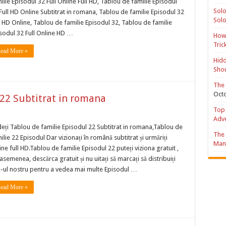
ilie Episodul 32 Full Online Full HD, Tablou de familie Episodul
Solo
Full HD Online Subtitrat in romana, Tablou de familie Episodul 32
Solo
l HD Online, Tablou de familie Episodul 32, Tablou de familie
sodul 32 Full Online HD …
How 
Tric
ead More »
Hidd
Shou
The 
Octo
 22 Subtitrat in romana
Top 
Adv
eți Tablou de familie Episodul 22 Subtitrat in romana,Tablou de
The 
ilie 22 Episodul Dar vizionați în română subtitrat și urmăriți
Mana
ine full HD.Tablou de familie Episodul 22 puteți viziona gratuit ,
asemenea, descărca gratuit și nu uitați să marcați să distribuiți
e-ul nostru pentru a vedea mai multe Episodul …
ead More »