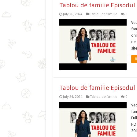
Tablou de familie Episodul
July 26, 2024
Tablou de familie
0
Ved
fam
onl
de 
sit
R
Tablou de familie Episodul
July 24, 2024
Tablou de familie
0
Ved
fam
Ful
HD 
20 