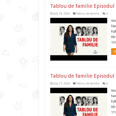
Tablou de familie Episodul
July 18, 2024
Tablou de familie
0
Ved
fam
Ful
HD 
15 
R
Tablou de familie Episodul
July 17, 2024
Tablou de familie
0
Ved
fam
Ful
HD 
17 