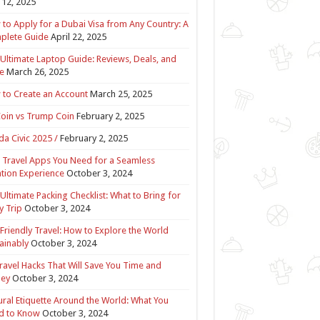
12, 2025
to Apply for a Dubai Visa from Any Country: A
plete Guide
April 22, 2025
Ultimate Laptop Guide: Reviews, Deals, and
e
March 26, 2025
to Create an Account
March 25, 2025
Coin vs Trump Coin
February 2, 2025
a Civic 2025 /
February 2, 2025
 Travel Apps You Need for a Seamless
tion Experience
October 3, 2024
Ultimate Packing Checklist: What to Bring for
y Trip
October 3, 2024
Friendly Travel: How to Explore the World
ainably
October 3, 2024
ravel Hacks That Will Save You Time and
ey
October 3, 2024
ural Etiquette Around the World: What You
d to Know
October 3, 2024