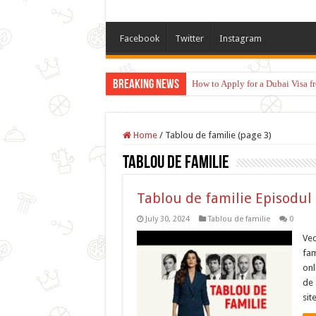
Facebook
Twitter
Instagram
Breaking News
How to Apply for a Dubai Visa 
Home
/
Tablou de familie (page 3)
Tablou de familie
Tablou de familie Episodul
July 30, 2024
Tablou de familie
0
Ved
fam
onl
de 
sit