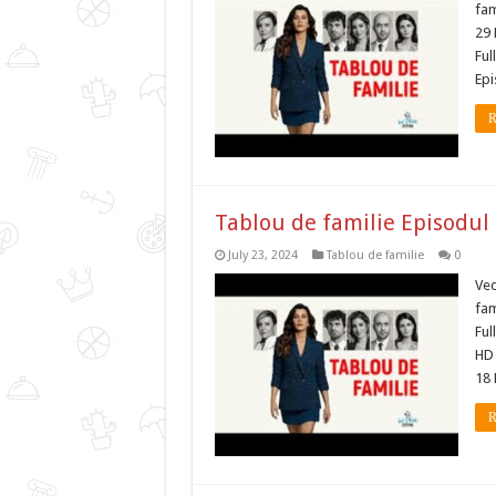
fam
29 
Ful
Epi
R
Tablou de familie Episodul
July 23, 2024
Tablou de familie
0
Ved
fam
Ful
HD 
18 
R