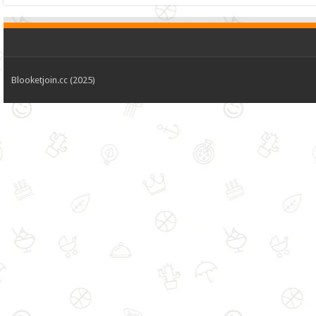
Blooketjoin.cc (2025)