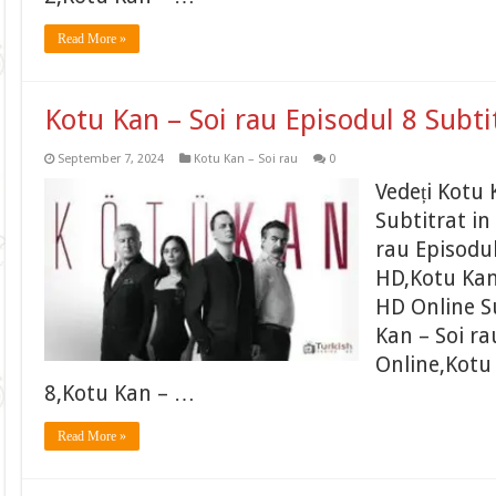
Read More »
Kotu Kan – Soi rau Episodul 8 Subti
September 7, 2024
Kotu Kan – Soi rau
0
Vedeți Kotu 
Subtitrat i
rau Episodul
HD,Kotu Kan 
HD Online S
Kan – Soi ra
Online,Kotu 
8,Kotu Kan – …
Read More »