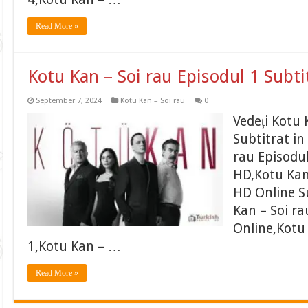
Read More »
Kotu Kan – Soi rau Episodul 1 Subti
September 7, 2024
Kotu Kan – Soi rau
0
Vedeți Kotu 
Subtitrat i
rau Episodul
HD,Kotu Kan 
HD Online S
Kan – Soi ra
Online,Kotu 
1,Kotu Kan – …
Read More »