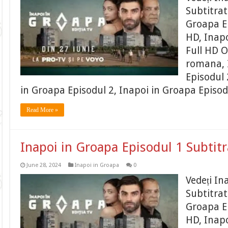
Subtitrat
Groapa Ep
HD, Inapo
Full HD O
romana, 
Episodul 
in Groapa Episodul 2, Inapoi in Groapa Episod
Read More »
Inapoi in Groapa Episodul 1 Subtit
June 28, 2024
Inapoi in Groapa
0
Vedeți In
Subtitrat
Groapa Ep
HD, Inapo