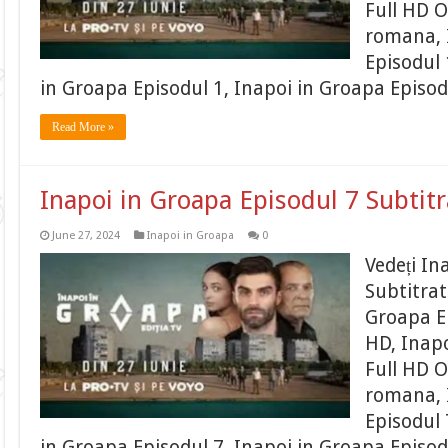
Full HD O
romana, 
Episodul 
in Groapa Episodul 1, Inapoi in Groapa Episod
Read More »
Inapoi in Groapa Episodul 7 Subtit
June 27, 2024
Inapoi in Groapa
0
Vedeți In
Subtitrat
Groapa Ep
HD, Inapo
Full HD O
romana, 
Episodul 
in Groapa Episodul 7, Inapoi in Groapa Episod