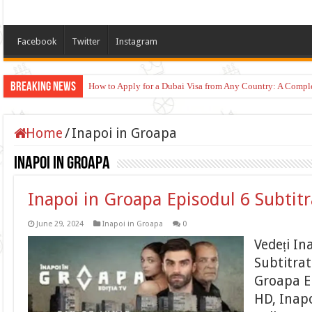
Facebook
Twitter
Instagram
Breaking News
How to Apply for a Dubai Visa from Any Country: A Compl
Home
/
Inapoi in Groapa
Inapoi in Groapa
Inapoi in Groapa Episodul 6 Subtit
June 29, 2024
Inapoi in Groapa
0
Vedeți In
Subtitrat
Groapa Ep
HD, Inapo