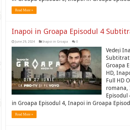
Read More »
Inapoi in Groapa Episodul 4 Subtit
June 29, 2024
Inapoi in Groapa
0
Vedeți In
Subtitrat
Groapa Ep
HD, Inapo
Full HD O
romana, 
Episodul 
in Groapa Episodul 4, Inapoi in Groapa Episod
Read More »