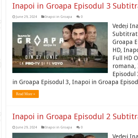
Inapoi in Groapa Episodul 3 Subtit
June 29, 2024
Inapoi in Groapa
0
Vedeți In
Subtitrat
Groapa Ep
HD, Inapo
Full HD O
romana, 
Episodul 
in Groapa Episodul 3, Inapoi in Groapa Episod
Read More »
Inapoi in Groapa Episodul 2 Subtit
June 29, 2024
Inapoi in Groapa
0
Vedeți In