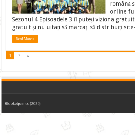
română su
online fu
Sezonul 4 Episoadele 3 îl puteți viziona gratui
gratuit și nu uitați să marcați să distribuiți si
Read More »
1
2
»
Blooketjoin.cc (2025)