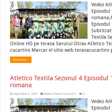
Vedeți At
Episodul 
romana,At
Episodul 
Subtitrat
Textila S
Online HD pe terasa Sarutul Otrav Atletico Tex
cucartiro Marcar el sitio web terasacucartiro 
Read More »
Atletico Textila Sezonul 4 Episodul 
romana
September 2, 2024
Atletico Textila Sezonul 4
0
Vedeți At
Episodul 