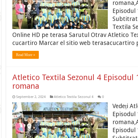
romana,At
Episodul 
Subtitrat
Textila S
Online HD pe terasa Sarutul Otrav Atletico Tex
cucartiro Marcar el sitio web terasacucartiro 
Read More »
Atletico Textila Sezonul 4 Episodul 
romana
September 2, 2024
Atletico Textila Sezonul 4
0
Vedeți At
Episodul 
romana,At
Episodul 