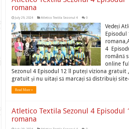
romana
July 29, 2024
Atletico Textila Sezonul 4
0
Vedeți At
Episodul 
romana,At
4 Episodu
română su
online fu
Sezonul 4 Episodul 12 îl puteți viziona gratuit
gratuit și nu uitați să marcați să distribuiți si
Read More »
Atletico Textila Sezonul 4 Episodul 
romana