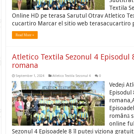
Subtitrat
Textila S
Online HD pe terasa Sarutul Otrav Atletico Tex
cucartiro Marcar el sitio web terasacucartiro 
Read More »
Atletico Textila Sezonul 4 Episodul 
romana
September 1, 2024
Atletico Textila Sezonul 4
0
Vedeți At
Episodul 
romana,At
Episoadel
română su
online fu
Sezonul 4 Episoadele 8 îl puteți viziona gratui