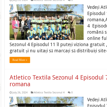
July 29, 2024
Atletico Textila Sezonul 4
0
Vedeți At
Episodul 
romana,At
4 Episodu
română su
online fu
Sezonul 4 Episodul 11 îl puteți viziona gratuit
gratuit și nu uitați să marcați să distribuiți si
Read More »
Atletico Textila Sezonul 4 Episodul 
romana
July 26, 2024
Atletico Textila Sezonul 4
0
Vedeți At
Episodul 