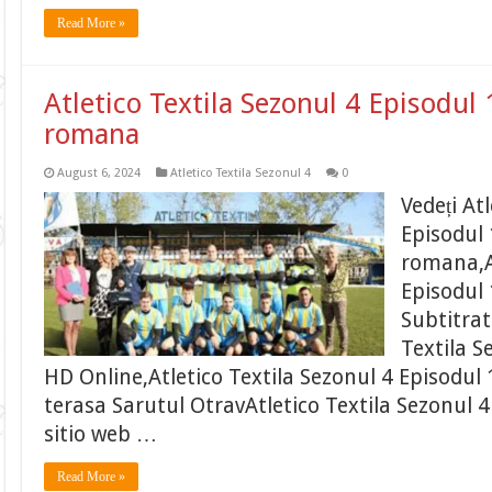
Read More »
Atletico Textila Sezonul 4 Episodul 
romana
August 6, 2024
Atletico Textila Sezonul 4
0
Vedeți At
Episodul 
romana,At
Episodul 
Subtitrat
Textila S
HD Online,Atletico Textila Sezonul 4 Episodul 
terasa Sarutul OtravAtletico Textila Sezonul 4
sitio web …
Read More »