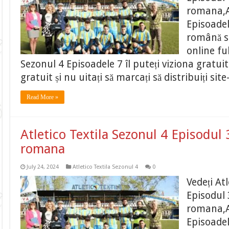
romana,At
Episoadel
română su
online fu
Sezonul 4 Episoadele 7 îl puteți viziona gratui
gratuit și nu uitați să marcați să distribuiți si
Read More »
Atletico Textila Sezonul 4 Episodul 
romana
July 24, 2024
Atletico Textila Sezonul 4
0
Vedeți At
Episodul 
romana,At
Episoadel