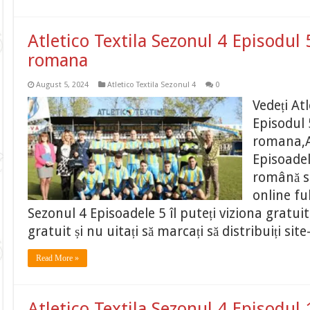
Atletico Textila Sezonul 4 Episodul 
romana
August 5, 2024
Atletico Textila Sezonul 4
0
Vedeți At
Episodul 
romana,At
Episoadel
română su
online fu
Sezonul 4 Episoadele 5 îl puteți viziona gratui
gratuit și nu uitați să marcați să distribuiți si
Read More »
Atletico Textila Sezonul 4 Episodul 