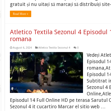
gratuit și nu uitați să marcați să distribuiți si
Read More »
Atletico Textila Sezonul 4 Episodul 
romana
August 6, 2024
Atletico Textila Sezonul 4
0
Vedeți Atle
Episodul 14
romana,Atl
Episodul 1
Subtitrat i
Sezonul 4 
Online,Atle
Episodul 14 Full Online HD pe terasa Sarutul O
Sezonul 4 it cucartiro Marcar el sitio web …