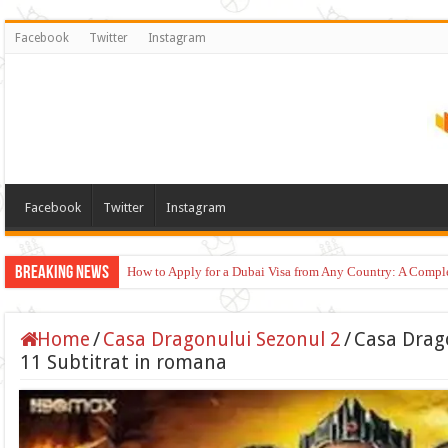
Facebook
Twitter
Instagram
Facebook
Twitter
Instagram
Breaking News
How to Apply for a Dubai Visa from Any Country: A Compl
Home
/
Casa Dragonului Sezonul 2
/
Casa Drago
11 Subtitrat in romana