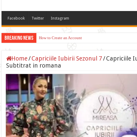
Facebook
Twitter
Instagram
Breaking News
How to Create an Account
Home
/
Capriciile Iubirii Sezonul 7
/
Capriciile I
Subtitrat in romana