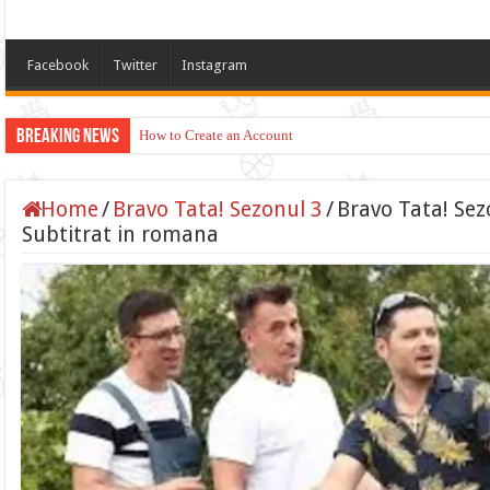
Facebook
Twitter
Instagram
Breaking News
How to Create an Account
Home
/
Bravo Tata! Sezonul 3
/
Bravo Tata! Sez
Subtitrat in romana