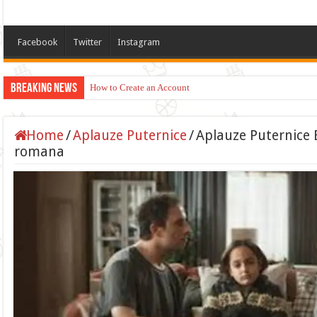
Facebook
Twitter
Instagram
Breaking News
How to Create an Account
Home
/
Aplauze Puternice
/
Aplauze Puternice E
romana