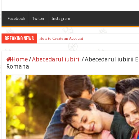
Facebook
Twitter
Instagram
Breaking News
How to Create an Account
Home
/
Abecedarul iubirii
/
Abecedarul iubirii E
Romana